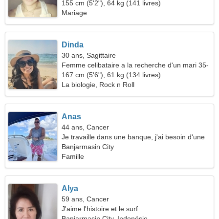
155 cm (5'2"), 64 kg (141 livres)
Mariage
Dinda
30 ans, Sagittaire
Femme celibataire a la recherche d'un mari 35-
37
167 cm (5'6"), 61 kg (134 livres)
La biologie, Rock n Roll
Anas
44 ans, Cancer
Je travaille dans une banque, j'ai besoin d'une
femme séduisante
Banjarmasin City
Famille
Alya
59 ans, Cancer
J'aime l'histoire et le surf
Banjarmasin City, Indonésie