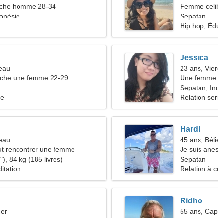
che homme 28-34
Femme celib
onésie
35-46
Sepatan
Hip hop, Éd
Jessica
seau
23 ans, Vie
che une femme 22-29
Une femme a
d'une relati
Sepatan, In
le
Relation ser
Hardi
reau
45 ans, Béli
t rencontrer une femme
Je suis anes
), 84 kg (185 livres)
belle femme
Sepatan
itation
Relation à c
Ridho
cer
55 ans, Cap