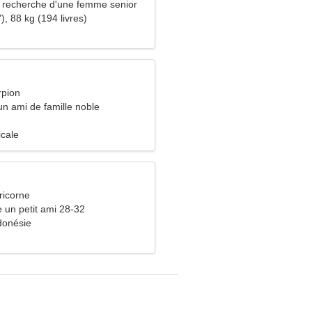
recherche d'une femme senior
), 88 kg (194 livres)
rpion
n ami de famille noble
icale
ricorne
e un petit ami 28-32
donésie