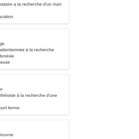
ataire a la recherche d'un mari
ucation
rge
ttentionnée à la recherche
on durable
donésie
ieuse
er
thésiste à la recherche d'une
ourt terme
ricorne