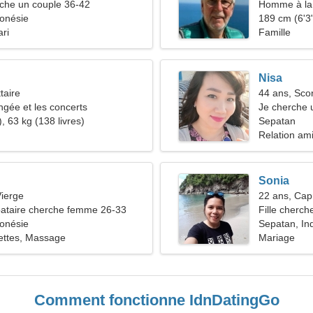
he un couple 36-42
Homme à la 
onésie
189 cm (6'3"
ari
Famille
Nisa
taire
44 ans, Sco
ngée et les concerts
Je cherche u
, 63 kg (138 livres)
Sepatan
Relation am
Sonia
ierge
22 ans, Cap
ataire cherche femme 26-33
Fille cherch
onésie
Sepatan, In
lettes, Massage
Mariage
Comment fonctionne IdnDatingGo