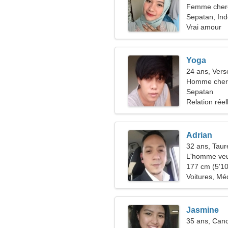
Femme cher
Sepatan, Ind
Vrai amour
Yoga
24 ans, Ver
Homme cher
Sepatan
Relation réel
Adrian
32 ans, Tau
L'homme veu
177 cm (5'10"
Voitures, Méd
Jasmine
35 ans, Can