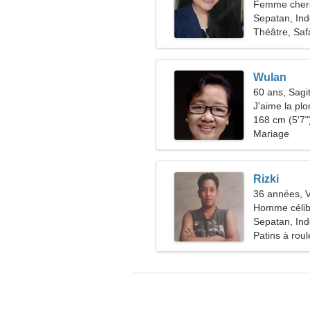
Femme cherc
Sepatan, Ind
Théâtre, Saf
Wulan
60 ans, Sagit
J'aime la plo
168 cm (5'7")
Mariage
Rizki
36 années, V
Homme célib
Sepatan, Ind
Patins à rou