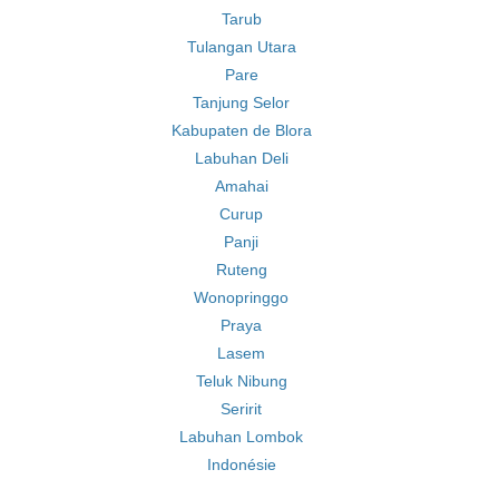
Tarub
Tulangan Utara
Pare
Tanjung Selor
Kabupaten de Blora
Labuhan Deli
Amahai
Curup
Panji
Ruteng
Wonopringgo
Praya
Lasem
Teluk Nibung
Seririt
Labuhan Lombok
Indonésie