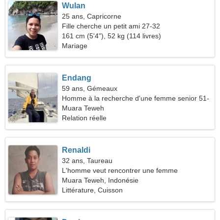
Wulan
25 ans, Capricorne
Fille cherche un petit ami 27-32
161 cm (5'4"), 52 kg (114 livres)
Mariage
Endang
59 ans, Gémeaux
Homme à la recherche d'une femme senior 51-
56
Muara Teweh
Relation réelle
Renaldi
32 ans, Taureau
L'homme veut rencontrer une femme
Muara Teweh, Indonésie
Littérature, Cuisson