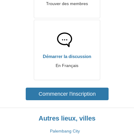
Trouver des membres
Démarrer la discussion
En Français
Commencer l'inscription
Autres lieux, villes
Palembang City