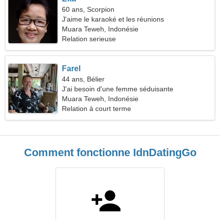
60 ans, Scorpion
J'aime le karaoké et les réunions
Muara Teweh, Indonésie
Relation serieuse
Farel
44 ans, Bélier
J'ai besoin d'une femme séduisante
Muara Teweh, Indonésie
Relation à court terme
Comment fonctionne IdnDatingGo