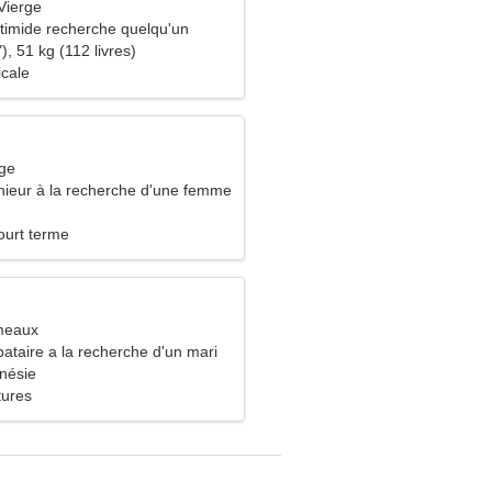
Vierge
imide recherche quelqu'un
s
), 51 kg (112 livres)
icale
rge
énieur à la recherche d'une femme
ourt terme
meaux
ataire a la recherche d'un mari
onésie
tures