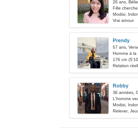
26 ans, Bélie
Fille cherche
Modisi, Indo
Vrai amour
Prendy
57 ans, Ver
Homme à la 
49-55
176 cm (5'10"
Relation réel
Robby
36 années,
L'homme veu
Modisi, Indo
Relever, Jeu