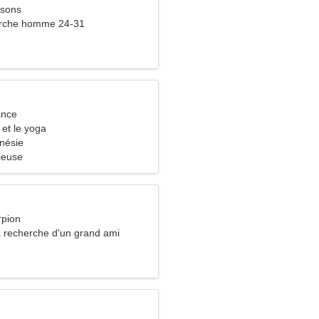
ssons
rche homme 24-31
ance
 et le yoga
onésie
ieuse
rpion
a recherche d'un grand ami