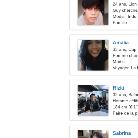
24 ans, Lion
Guy cherche 
Modisi, Indo
Famille
Amalia
33 ans, Capr
Femme cherc
Modisi
Voyager, La 
Rizki
32 ans, Bala
Homme célib
184 cm (6'1")
Faire de la 
Sabrina