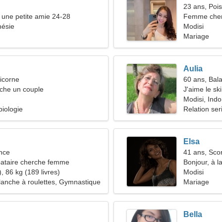
23 ans, Poi
une petite amie 24-28
Femme che
nésie
Modisi
Mariage
Aulia
icorne
60 ans, Bal
he un couple
J'aime le ski
Modisi, Ind
biologie
Relation ser
Elsa
nce
41 ans, Sco
ataire cherche femme
Bonjour, à l
, 86 kg (189 livres)
Modisi
planche à roulettes, Gymnastique
Mariage
Bella